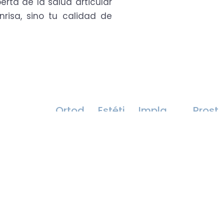
rta de la salud articular
risa, sino tu calidad de
Ortod
Estéti
Impla
Prost
oncia
ca
ntolo
odon
Denta
gía
cia
l